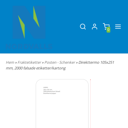
0
Hem
»
Fraktetiketter
»
Posten - Schenker
» Direkttermo 105x251
mm, 2000 falsade etiketter/kartong