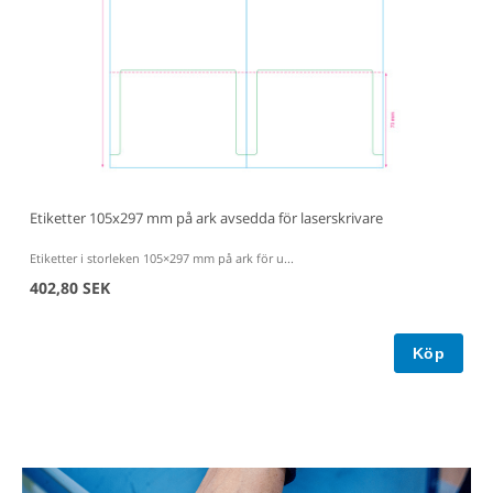
Etiketter 105x297 mm på ark avsedda för laserskrivare
Di
Etiketter i storleken 105×297 mm på ark för u...
Fa
402,80 SEK
3
Köp